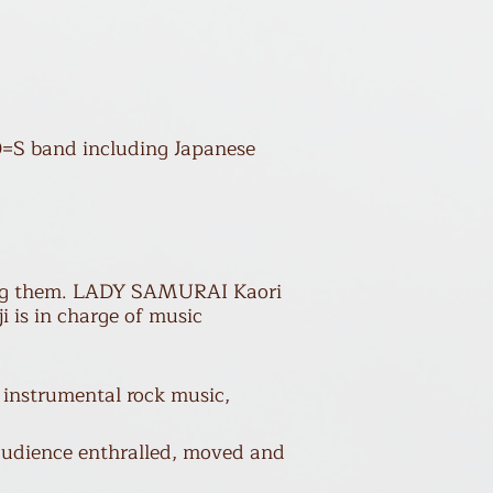
O=S
band including Japanese
ng them.
LADY SAMURAI Kaori
i is in charge of music
 instrumental rock music,
 audience enthralled, moved and