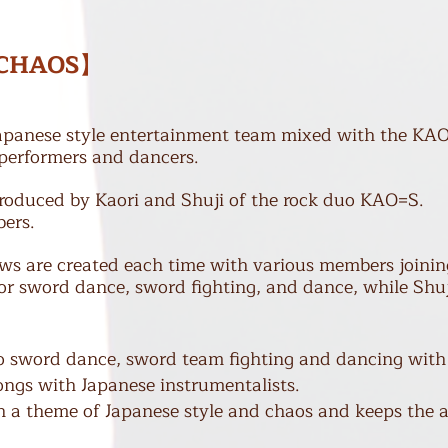
CHAOS
】
anese style entertainment team mixed with the
​KA
p
erformers and dancers.
rod
uced by Kaori and Shuji of the rock duo KAO=S.
bers.
are created each time with various members joini
 for sword dance, sword fighting, and dance, while Shuj
lo sword dance, sword team fighting and dancing with
ongs with Japanese instrumentalists.
ith a theme of Japanese style and chaos and keeps the