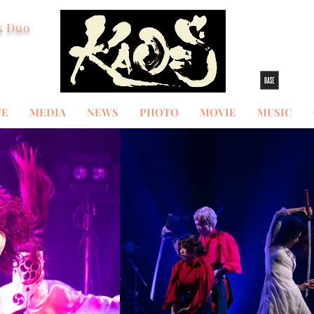
k Duo
VE
MEDIA
NEWS
PHOTO
MOVIE
MUSIC