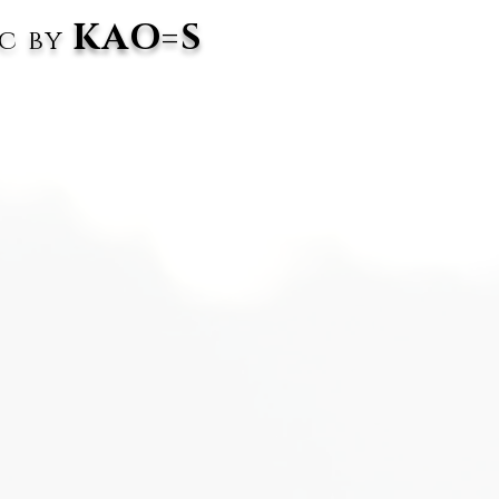
KAO=S
ic by