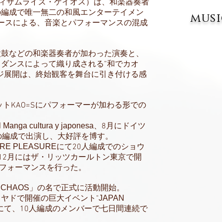
ィサムライズ・ケイオス）は、和楽器奏者
の編成で唯一無二の和風エンターテイメン
​mus
ースによる、音楽とパフォーマンスの混成
太鼓などの和楽器奏者が加わった演奏と、
ダンスによって織り成される”和でカオ
ジ展開は、終始観客を舞台に引き付ける感
ットKAO=Sにパフォーマーが加わる形での
 Manga cultura y japonesa
、8月にドイツ
人の編成で出演し、大好評を博す。
URE PLEASURE
にて20人編成でのショウ
12月にはザ・リッツカールトン東京で開
パフォーマンスを行った。
 CHAOS
」の名で正式に活動開始。
ヤドで開催の巨大イベント"
JAPAN
"にて、10人編成のメンバーで七日間連続で