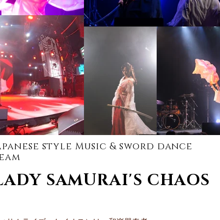
apanese style Music & sword dance
team
​LADY SAMURAI'S CHAOS