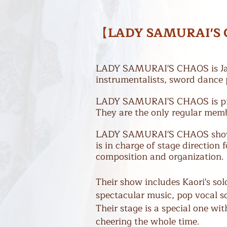
​【
LADY SAMURAI'S
LADY SAMURAI'S CHAOS is Jap
instrumentalists, sword dance 
LADY SAMURAI'S CHAOS is p
They are the only regular mem
L
ADY SAMURAI'S CHAOS shows 
is in charge of stage direction
composition and organization.
Their show includes Kaori's so
spectacular music, pop vocal s
Their stage is a special one w
cheering the whole time.