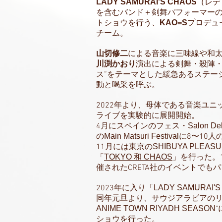
LADY SAMURAI'S CHAOS
（レデ
を含むバンド＋剣舞パフォーマー
トショウを行う、
KAO=S
プロデュ
チーム。
山切修二
による音楽に三味線や和
川渕かおり
演出による剣舞・殺陣・
ス”をテーマとした緩急あるステー
動と喝采を呼ぶ。
2022年より、母体である音楽ユニ
ライブを実験的に展開開始。
4月にスペインのフェス・
Salon Del
の
Main Matsuri Festival
に8〜10
11月には東京の
SHIBUYA PLEAS
「
TOKYO 和 CHAOS
」を行った。
催されたCRETA社のイベントでも
2023年に入り「
LADY SAMURAI'S
同年元旦より、サウジアラビアのリ
ANIME TOWN RIYADH SEASON
ショウを行った。