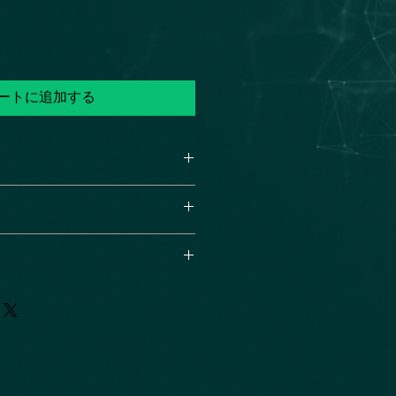
ートに追加する
てください。サイズ、素材、取扱説
ー
徴やおすすめのポイントなどを説明
力してください。商品にご満足いた
て
返品・返金ポリシーと手順を説明し
容を明確にすることで、お客様の信
要時間、梱包など、商品の配送に関
て商品をご購入いただけます。
ください。配送情報を明確にするこ
を獲得し、安心して商品をご購入い