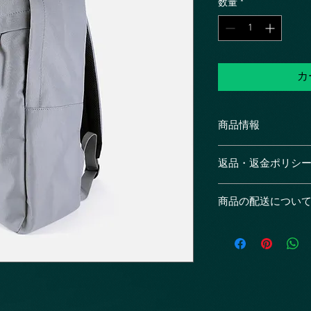
数量
*
カ
商品情報
商品の詳細を入力し
返品・返金ポリシ
明に加え、商品の特
しましょう。
返品・返金規約を入
商品の配送につい
だけなかった場合の
ましょう。規約の内
配送地域、料金、所
頼を獲得し、安心し
する情報を入力して
とで、お客様の信頼
ただけます。