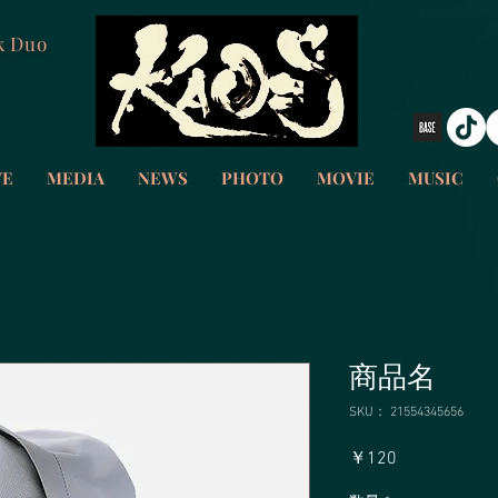
k Duo
VE
MEDIA
NEWS
PHOTO
MOVIE
MUSIC
商品名
SKU： 21554345656
価
￥120
格